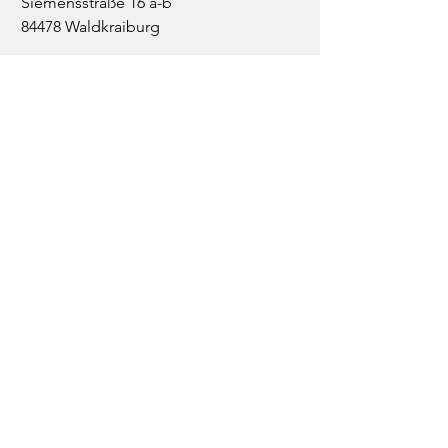
Siemensstraße 16 a-b
84478 Waldkraiburg
Mitglieder der bayerischen
Architektenkammer
08638 / 8863-0
08638 / 8863-10
buero@lr-architekten.de
Stellenangebote
Impressum
Datenschutz
Startseite