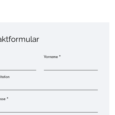
aktformular
Vorname
itution
esse