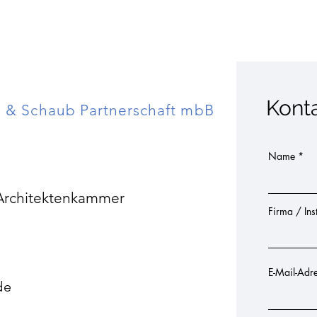
Kont
dl & Schaub Partnerschaft mbB
Name
 Architektenkammer
Firma / Inst
E-Mail-Adr
de