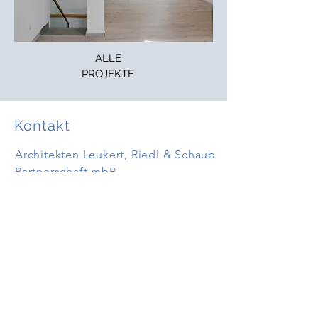
ALLE
PROJEKTE
Kontakt
Architekten Leukert, Riedl & Schaub
Partnerschaft mbB
Siemensstraße 16 a-b
84478 Waldkraiburg
Mitglieder der bayerischen
Architektenkammer
08638 / 8863-0
08638 / 8863-10